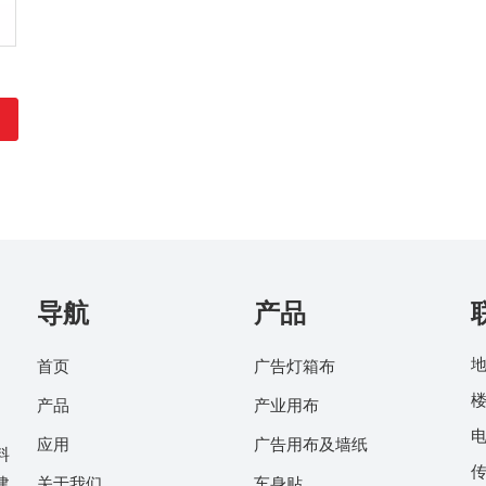
导航
产品
地
首页
广告灯箱布
楼
产品
产业用布
电
应用
广告用布及墙纸
料
传
建
关于我们
车身贴