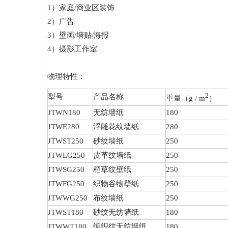
1）家庭/商业区装饰
2）广告
3）壁画/墙贴/海报
4）摄影工作室
物理特性：
2
型号
产品名称
重量（g / m
）
JTWN180
无纺墙纸
180
JTWE280
浮雕花纹墙纸
280
JTWST250
砂纹墙纸
250
JTWLG250
皮革纹墙纸
250
JTWSG250
稻草纹壁纸
250
JTWFG250
织物谷物壁纸
250
JTWWG250
布纹墙纸
250
JTWST180
砂纹无纺墙纸
180
JTWWT180
编织纹无纺墙纸
180