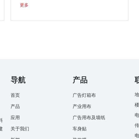
更多
导航
产品
地
首页
广告灯箱布
楼
产品
产业用布
电
应用
广告用布及墙纸
料
传
建
关于我们
车身贴